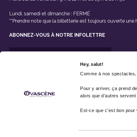
Lundi, samedi et dimanche : FERMÉ
**Prendre note que la billetterie est toujours ouverte un
ABONNEZ-VOUS À NOTRE INFOLETTRE
Hey, salut!
Comme à nos spectacles, on
Pour y arriver, ça prend d
Pas de spam, promis !
alors que d’autres servent
Est-ce que c’est bon pou