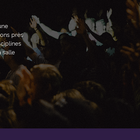
une
tons près
ciplines
 salle