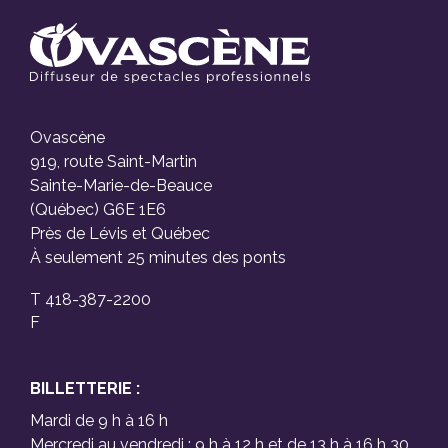
Ovascène
919, route Saint-Martin
Sainte-Marie-de-Beauce
(Québec) G6E 1E6
Près de Lévis et Québec
À seulement 25 minutes des ponts
T 418-387-2200
F
BILLETTERIE :
Mardi de 9 h à 16 h
Mercredi au vendredi : 9 h à 12 h et de 13 h à 16 h 30