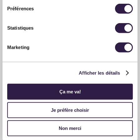
Préférences
Statistiques
36
$
PLUS D'INFOS
Marketing
CHANSON
ÉVÉNEMENT LOCATIF
Afficher les détails
CCR Connection
SALLE MÉCHATIGAN
Ça me va!
12 septembre 2026
20:00
Je préfère choisir
Non merci