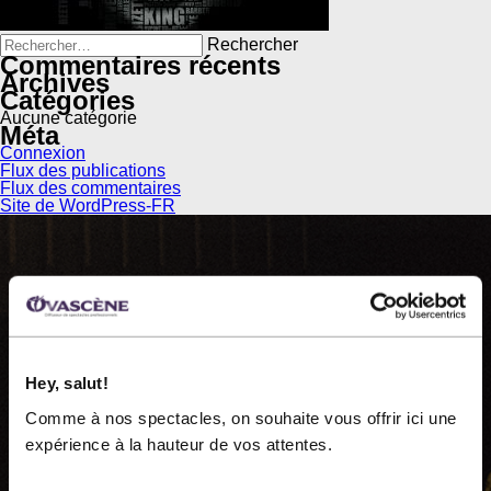
Rechercher :
Commentaires récents
Archives
Catégories
Aucune catégorie
Méta
Connexion
Flux des publications
Flux des commentaires
Site de WordPress-FR
OVASCÈNE
Hey, salut!
Comme à nos spectacles, on souhaite vous offrir ici une
Ovascène, diffuseur de spectacles professionnels, est
expérience à la hauteur de vos attentes.
une organisation à but non lucratif fondée en 1983.
Nous présentons près de 60 représentations