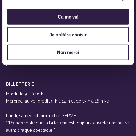
Ovascène
919, route Saint-Martin
Ça me va!
Sainte-Marie-de-Beauce
(Québec) G6E 1E6
Je préfère choisir
Près de Lévis et Québec
À seulement 25 minutes des ponts
Non merci
T 418-387-2200
F
BILLETTERIE :
Mardi de 9 h à 16 h
Mercredi au vendredi : 9 h à 12 h et de 13 h à 16 h 30
Lundi, samedi et dimanche : FERMÉ
**Prendre note que la billetterie est toujours ouverte une heure
avant chaque spectacle**