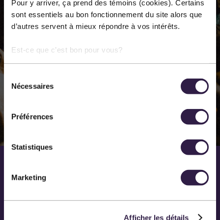
Pour y arriver, ça prend des témoins (cookies). Certains
annuellement dans les différentes disciplines des arts
sont essentiels au bon fonctionnement du site alors que
d’autres servent à mieux répondre à vos intérêts.
de la scène. Notre principal lieu de diffusion est la salle
Méchatigan de Sainte-Marie.
Est-ce que c’est bon pour vous?
Sélection
EN SAVOIR PLUS SUR NOUS
Nécessaires
du
consentement
Préférences
Statistiques
Marketing
Afficher les détails