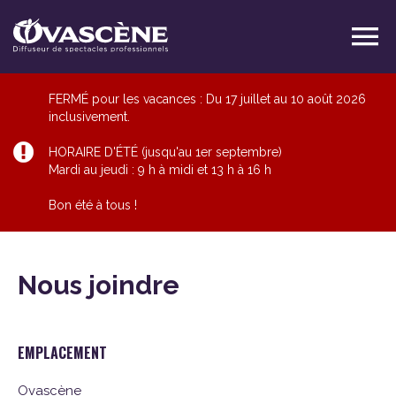
FERMÉ pour les vacances : Du 17 juillet au 10 août 2026
inclusivement.
HORAIRE D'ÉTÉ (jusqu'au 1er septembre)
Mardi au jeudi : 9 h à midi et 13 h à 16 h
Bon été à tous !
Nous joindre
EMPLACEMENT
Ovascène