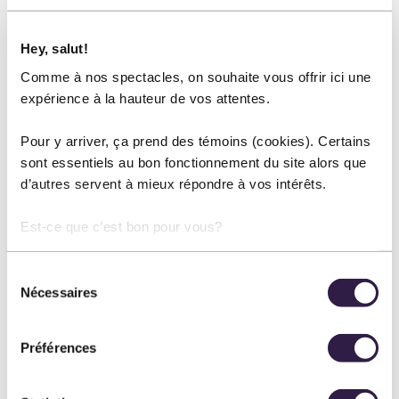
Hey, salut!
Comme à nos spectacles, on souhaite vous offrir ici une
VOTRE MESSAGE
expérience à la hauteur de vos attentes.
Pour y arriver, ça prend des témoins (cookies). Certains
sont essentiels au bon fonctionnement du site alors que
d’autres servent à mieux répondre à vos intérêts.
Est-ce que c’est bon pour vous?
Sélection
Nécessaires
du
consentement
Préférences