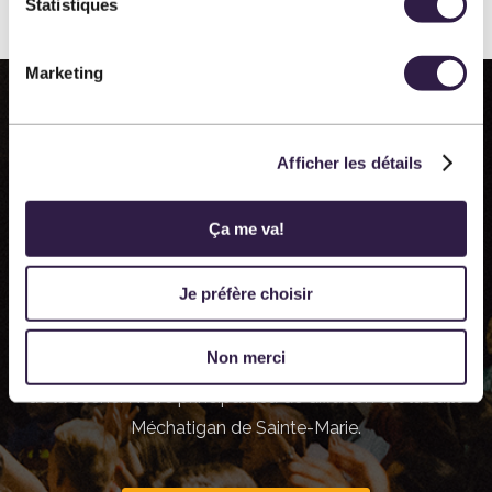
Statistiques
Marketing
Afficher les détails
OVASCÈNE
Ça me va!
Ovascène, diffuseur de spectacles professionnels, est
Je préfère choisir
une organisation à but non lucratif fondée en 1983.
Nous présentons près de 60 représentations
Non merci
annuellement dans les différentes disciplines des arts
de la scène. Notre principal lieu de diffusion est la salle
Méchatigan de Sainte-Marie.