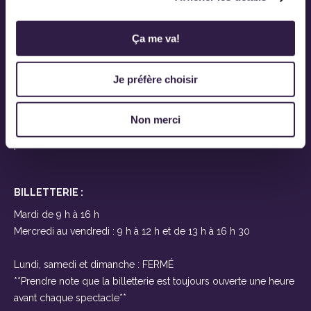
Ovascène
919, route Saint-Martin
Ça me va!
Sainte-Marie-de-Beauce
(Québec) G6E 1E6
Je préfère choisir
Près de Lévis et Québec
À seulement 25 minutes des ponts
Non merci
T 418-387-2200
F
BILLETTERIE :
Mardi de 9 h à 16 h
Mercredi au vendredi : 9 h à 12 h et de 13 h à 16 h 30
Lundi, samedi et dimanche : FERMÉ
**Prendre note que la billetterie est toujours ouverte une heure
avant chaque spectacle**