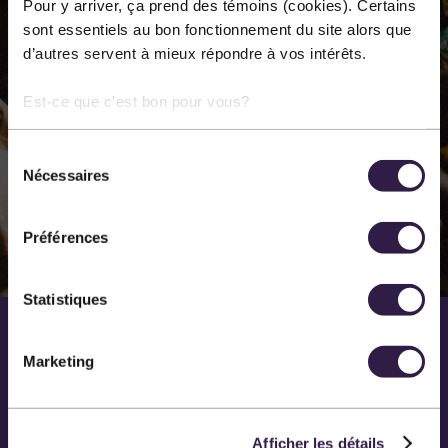
Pour y arriver, ça prend des témoins (cookies). Certains
annuellement dans les différentes disciplines des arts
sont essentiels au bon fonctionnement du site alors que
d’autres servent à mieux répondre à vos intérêts.
de la scène. Notre principal lieu de diffusion est la salle
Méchatigan de Sainte-Marie.
Est-ce que c’est bon pour vous?
Sélection
EN SAVOIR PLUS SUR NOUS
Nécessaires
du
consentement
Préférences
Statistiques
Marketing
Afficher les détails