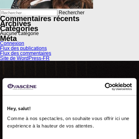
Rechercher :
Commentaires récents
Archives
Catégories
Aucune catégorie
Méta
Connexion
Flux des publications
Flux des commentaires
Site de WordPress-FR
OVASCÈNE
Hey, salut!
Comme à nos spectacles, on souhaite vous offrir ici une
Ovascène, diffuseur de spectacles professionnels, est
expérience à la hauteur de vos attentes.
une organisation à but non lucratif fondée en 1983.
Nous présentons près de 60 représentations