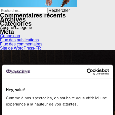
Rechercher :
Commentaires récents
Archives
Catégories
Aucune catégorie
Méta
Connexion
Flux des publications
Flux des commentaires
Site de WordPress-FR
OVASCÈNE
Hey, salut!
Comme à nos spectacles, on souhaite vous offrir ici une
Ovascène, diffuseur de spectacles professionnels, est
expérience à la hauteur de vos attentes.
une organisation à but non lucratif fondée en 1983.
Nous présentons près de 60 représentations