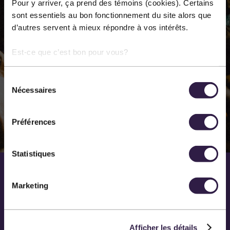
Pour y arriver, ça prend des témoins (cookies). Certains
annuellement dans les différentes disciplines des arts
sont essentiels au bon fonctionnement du site alors que
d’autres servent à mieux répondre à vos intérêts.
de la scène. Notre principal lieu de diffusion est la salle
Méchatigan de Sainte-Marie.
Est-ce que c’est bon pour vous?
Sélection
EN SAVOIR PLUS SUR NOUS
Nécessaires
du
consentement
Préférences
Statistiques
Marketing
Afficher les détails