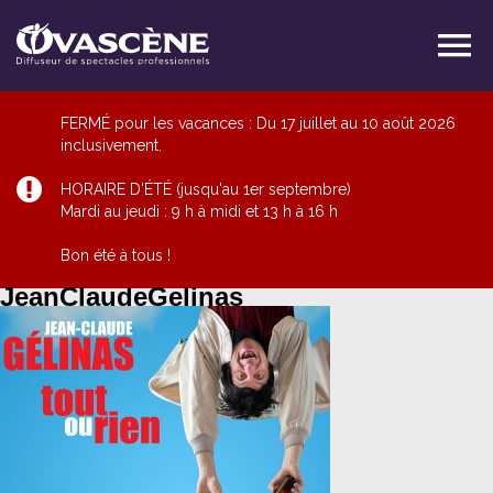
FERMÉ pour les vacances : Du 17 juillet au 10 août 2026
inclusivement.
HORAIRE D'ÉTÉ (jusqu'au 1er septembre)
Mardi au jeudi : 9 h à midi et 13 h à 16 h
Bon été à tous !
JeanClaudeGelinas