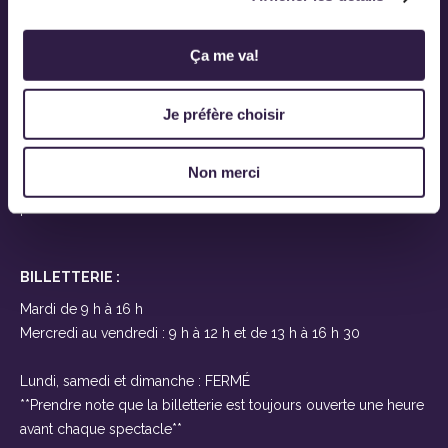
Ovascène
919, route Saint-Martin
Ça me va!
Sainte-Marie-de-Beauce
(Québec) G6E 1E6
Je préfère choisir
Près de Lévis et Québec
À seulement 25 minutes des ponts
Non merci
T 418-387-2200
F
BILLETTERIE :
Mardi de 9 h à 16 h
Mercredi au vendredi : 9 h à 12 h et de 13 h à 16 h 30
Lundi, samedi et dimanche : FERMÉ
**Prendre note que la billetterie est toujours ouverte une heure
avant chaque spectacle**