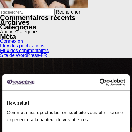
Rechercher :
Commentaires récents
Archives
Catégories
Aucune catégorie
Méta
Connexion
Flux des publications
Flux des commentaires
Site de WordPress-FR
OVASCÈNE
Hey, salut!
Comme à nos spectacles, on souhaite vous offrir ici une
Ovascène, diffuseur de spectacles professionnels, est
expérience à la hauteur de vos attentes.
une organisation à but non lucratif fondée en 1983.
Nous présentons près de 60 représentations