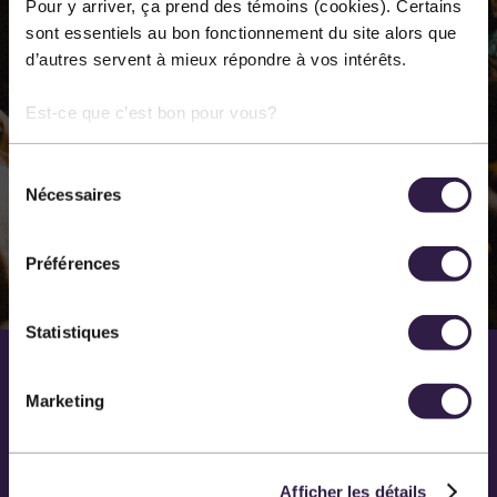
Pour y arriver, ça prend des témoins (cookies). Certains
annuellement dans les différentes disciplines des arts
sont essentiels au bon fonctionnement du site alors que
d’autres servent à mieux répondre à vos intérêts.
de la scène. Notre principal lieu de diffusion est la salle
Méchatigan de Sainte-Marie.
Est-ce que c’est bon pour vous?
Sélection
EN SAVOIR PLUS SUR NOUS
Nécessaires
du
consentement
Préférences
Statistiques
Marketing
Afficher les détails