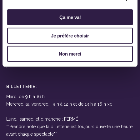
Ovascène
919, route Saint-Martin
Ça me va!
Sainte-Marie-de-Beauce
(Québec) G6E 1E6
Je préfère choisir
Près de Lévis et Québec
À seulement 25 minutes des ponts
Non merci
T 418-387-2200
F
BILLETTERIE :
Mardi de 9 h à 16 h
Mercredi au vendredi : 9 h à 12 h et de 13 h à 16 h 30
Lundi, samedi et dimanche : FERMÉ
**Prendre note que la billetterie est toujours ouverte une heure
avant chaque spectacle**