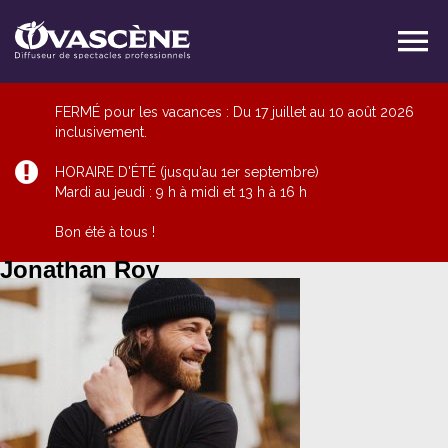
FERMÉ pour les vacances : Du 17 juillet au 10 août 2026
inclusivement.
HORAIRE D'ÉTÉ (jusqu'au 1er septembre)
Mardi au jeudi : 9 h à midi et 13 h à 16 h
Bon été à tous !
Jonathan Roy