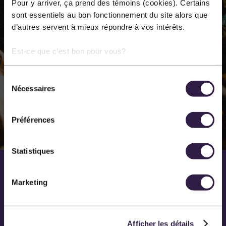
Pour y arriver, ça prend des témoins (cookies). Certains
annuellement dans les différentes disciplines des arts
sont essentiels au bon fonctionnement du site alors que
d’autres servent à mieux répondre à vos intérêts.
de la scène. Notre principal lieu de diffusion est la salle
Méchatigan de Sainte-Marie.
Est-ce que c’est bon pour vous?
Sélection
EN SAVOIR PLUS SUR NOUS
Nécessaires
du
consentement
Préférences
Statistiques
Marketing
Afficher les détails