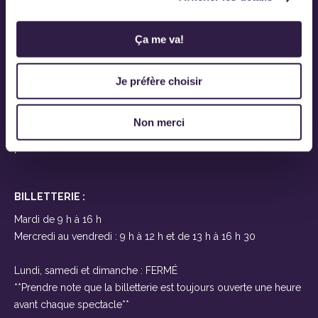
Ovascène
919, route Saint-Martin
Ça me va!
Sainte-Marie-de-Beauce
(Québec) G6E 1E6
Je préfère choisir
Près de Lévis et Québec
À seulement 25 minutes des ponts
Non merci
T 418-387-2200
F
BILLETTERIE :
Mardi de 9 h à 16 h
Mercredi au vendredi : 9 h à 12 h et de 13 h à 16 h 30
Lundi, samedi et dimanche : FERMÉ
**Prendre note que la billetterie est toujours ouverte une heure
avant chaque spectacle**