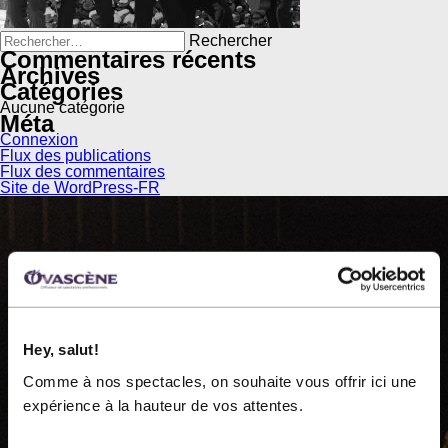
Rechercher :
Commentaires récents
Archives
Catégories
Aucune catégorie
Méta
Connexion
Flux des publications
Flux des commentaires
Site de WordPress-FR
OVASCÈNE
Hey, salut!
Comme à nos spectacles, on souhaite vous offrir ici une
Ovascène, diffuseur de spectacles professionnels, est
expérience à la hauteur de vos attentes.
une organisation à but non lucratif fondée en 1983.
Nous présentons près de 60 représentations