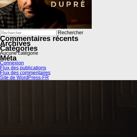
Rechercher :
Commentaires récents
Archives
Catégories
Aucune catégorie
Méta
Connexion
Flux des publications
Flux des commentaires
Site de WordPress-FR