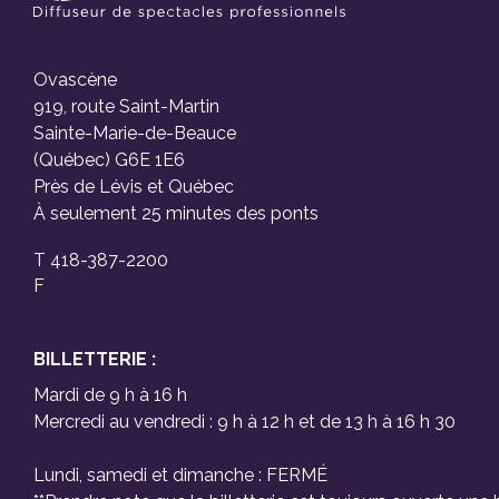
Ovascène
919, route Saint-Martin
Sainte-Marie-de-Beauce
(Québec) G6E 1E6
Près de Lévis et Québec
À seulement 25 minutes des ponts
T 418-387-2200
F
BILLETTERIE :
Mardi de 9 h à 16 h
Mercredi au vendredi : 9 h à 12 h et de 13 h à 16 h 30
Lundi, samedi et dimanche : FERMÉ