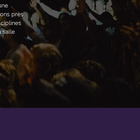
une
tons près
ciplines
 salle