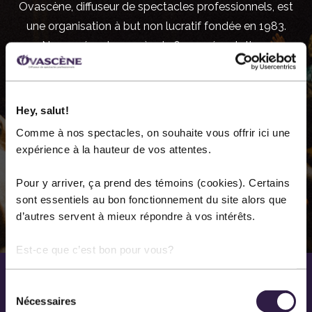
Ovascène, diffuseur de spectacles professionnels, est
une organisation à but non lucratif fondée en 1983.
Nous présentons près de 60 représentations
annuellement dans les différentes disciplines des arts
de la scène. Notre principal lieu de diffusion est la salle
Méchatigan de Sainte-Marie.
Hey, salut!
Comme à nos spectacles, on souhaite vous offrir ici une
expérience à la hauteur de vos attentes.
EN SAVOIR PLUS SUR NOUS
Pour y arriver, ça prend des témoins (cookies). Certains
sont essentiels au bon fonctionnement du site alors que
d’autres servent à mieux répondre à vos intérêts.
Est-ce que c’est bon pour vous?
Sélection
Nécessaires
du