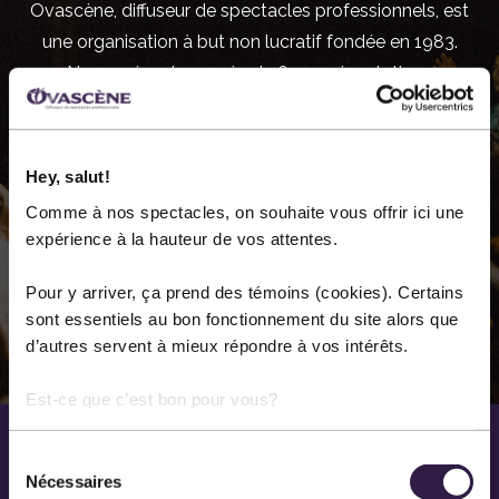
Ovascène, diffuseur de spectacles professionnels, est
une organisation à but non lucratif fondée en 1983.
Nous présentons près de 60 représentations
annuellement dans les différentes disciplines des arts
de la scène. Notre principal lieu de diffusion est la salle
Méchatigan de Sainte-Marie.
Hey, salut!
Comme à nos spectacles, on souhaite vous offrir ici une
expérience à la hauteur de vos attentes.
EN SAVOIR PLUS SUR NOUS
Pour y arriver, ça prend des témoins (cookies). Certains
sont essentiels au bon fonctionnement du site alors que
d’autres servent à mieux répondre à vos intérêts.
Est-ce que c’est bon pour vous?
Sélection
Nécessaires
du