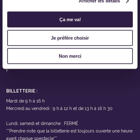
Afficher les détails
Ovascène
Ça me va!
919, route Saint-Martin
Sainte-Marie-de-Beauce
(Québec) G6E 1E6
Je préfère choisir
Près de Lévis et Québec
À seulement 25 minutes des ponts
Non merci
T 418-387-2200
F
BILLETTERIE :
Mardi de 9 h à 16 h
Mercredi au vendredi : 9 h à 12 h et de 13 h à 16 h 30
Lundi, samedi et dimanche : FERMÉ
**Prendre note que la billetterie est toujours ouverte une heure
avant chaque spectacle**