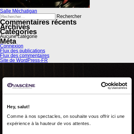
Navigation
Salle Méchatigan
de
Rechercher :
l’article
Commentaires récents
Archives
Catégories
Aucune catégorie
Méta
Connexion
Flux des publications
Flux des commentaires
Site de WordPress-FR
OVASCÈNE
Hey, salut!
Comme à nos spectacles, on souhaite vous offrir ici une
Ovascène, diffuseur de spectacles professionnels, est
expérience à la hauteur de vos attentes.
une organisation à but non lucratif fondée en 1983.