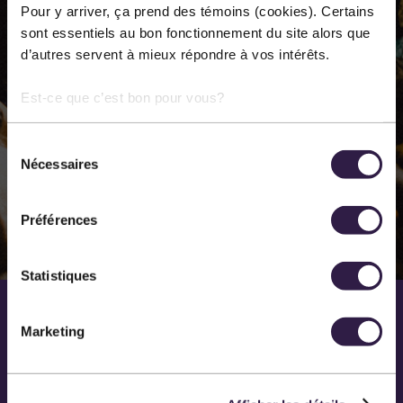
Pour y arriver, ça prend des témoins (cookies). Certains
Nous présentons près de 60 représentations
sont essentiels au bon fonctionnement du site alors que
annuellement dans les différentes disciplines des arts
d’autres servent à mieux répondre à vos intérêts.
de la scène. Notre principal lieu de diffusion est la salle
Méchatigan de Sainte-Marie.
Est-ce que c’est bon pour vous?
Sélection
EN SAVOIR PLUS SUR NOUS
Nécessaires
du
consentement
Préférences
Statistiques
Marketing