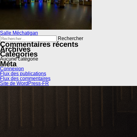
Navigation
Salle Méchatigan
de
Rechercher :
l’article
Commentaires récents
Archives
Catégories
Aucune catégorie
Méta
Connexion
Flux des publications
Flux des commentaires
Site de WordPress-FR