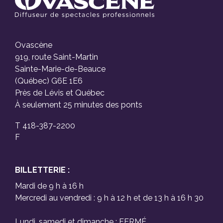
Ovascène
919, route Saint-Martin
Sainte-Marie-de-Beauce
(Québec) G6E 1E6
Près de Lévis et Québec
À seulement 25 minutes des ponts
T 418-387-2200
F
BILLETTERIE :
Mardi de 9 h à 16 h
Mercredi au vendredi : 9 h à 12 h et de 13 h à 16 h 30
Lundi, samedi et dimanche : FERMÉ