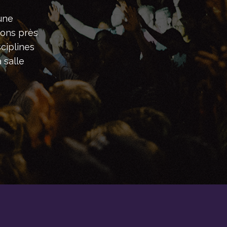
une
tons près
ciplines
 salle