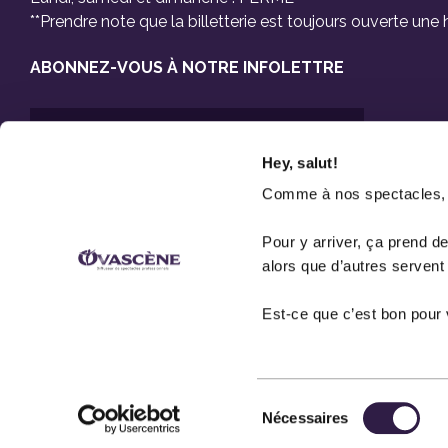
**Prendre note que la billetterie est toujours ouverte un
ABONNEZ-VOUS À NOTRE INFOLETTRE
Hey, salut!
Comme à nos spectacles, on
Pour y arriver, ça prend d
Pas de spam, promis !
alors que d’autres servent
Est-ce que c’est bon pou
Sélection
Tous droits réservés © 2026 Ovascène
Nécessaires
du
Site web créé avec
par
Sudo agence web
et
TEAM