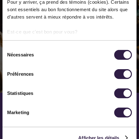
Nous présentons près de 60 représentations
Pour y arriver, ça prend des témoins (cookies). Certains
annuellement dans les différentes disciplines des arts
sont essentiels au bon fonctionnement du site alors que
d’autres servent à mieux répondre à vos intérêts.
de la scène. Notre principal lieu de diffusion est la salle
Méchatigan de Sainte-Marie.
Est-ce que c’est bon pour vous?
Sélection
EN SAVOIR PLUS SUR NOUS
Nécessaires
du
consentement
Préférences
Statistiques
Marketing
Afficher les détails