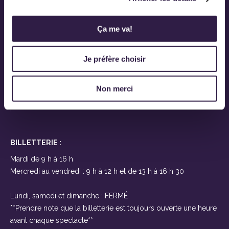
Ovascène
919, route Saint-Martin
Ça me va!
Sainte-Marie-de-Beauce
(Québec) G6E 1E6
Je préfère choisir
Près de Lévis et Québec
À seulement 25 minutes des ponts
Non merci
T 418-387-2200
F
BILLETTERIE :
Mardi de 9 h à 16 h
Mercredi au vendredi : 9 h à 12 h et de 13 h à 16 h 30
Lundi, samedi et dimanche : FERMÉ
**Prendre note que la billetterie est toujours ouverte une heure
avant chaque spectacle**