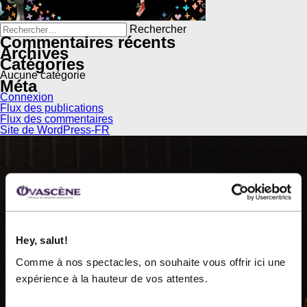
Rechercher :
Commentaires récents
Archives
Catégories
Aucune catégorie
Méta
Connexion
Flux des publications
Flux des commentaires
Site de WordPress-FR
OVASCÈNE
Hey, salut!
Comme à nos spectacles, on souhaite vous offrir ici une
Ovascène, diffuseur de spectacles professionnels, est
expérience à la hauteur de vos attentes.
une organisation à but non lucratif fondée en 1983.