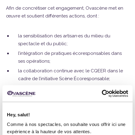
Afin de concrétiser cet engagement, Ovascène met en
œuvre et soutient différentes actions, dont :
la sensibilisation des artisan·es du milieu du
spectacle et du public;
l’intégration de pratiques écoresponsables dans
ses opérations;
la collaboration continue avec le CQEER dans le
cadre de l’initiative Scène Écoresponsable;
le partage d’expérience avec d’autres lieux de
diffusion souhaitant entreprendre la démarche.
QUELQUES ACTIONS CONCRÈTES MISES EN PLACE AU
Hey, salut!
COURS DES DERNIÈRES ANNÉES :
Comme à nos spectacles, on souhaite vous offrir ici une
élimination des
pailles en plastique
;
expérience à la hauteur de vos attentes.