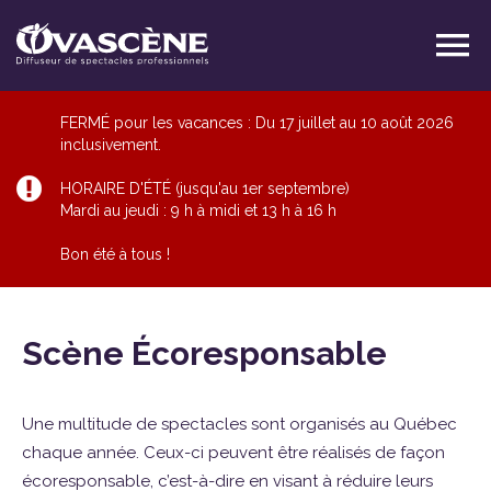
FERMÉ pour les vacances : Du 17 juillet au 10 août 2026
inclusivement.
HORAIRE D'ÉTÉ (jusqu'au 1er septembre)
Mardi au jeudi : 9 h à midi et 13 h à 16 h
Bon été à tous !
Scène Écoresponsable
Une multitude de spectacles sont organisés au Québec
chaque année. Ceux-ci peuvent être réalisés de façon
écoresponsable, c’est-à-dire en visant à réduire leurs