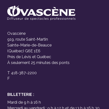
Ovascène
919, route Saint-Martin
Sainte-Marie-de-Beauce
(Québec) G6E 1E6
Près de Lévis et Québec
À seulement 25 minutes des ponts
T 418-387-2200
F
BILLETTERIE :
Mardi de 9 h à 16 h
Mercredi au vendredi : 9 h à 12 h et de 13 h à 16 h 30