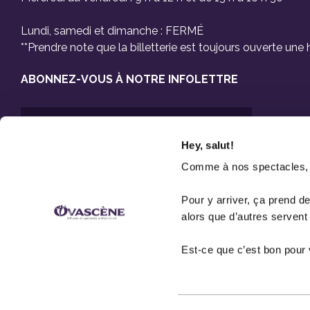
Lundi, samedi et dimanche : FERMÉ
**Prendre note que la billetterie est toujours ouverte un
ABONNEZ-VOUS À NOTRE INFOLETTRE
Hey, salut!
Comme à nos spectacles, on
Pour y arriver, ça prend d
Pas de spam, promis !
alors que d’autres servent
Est-ce que c’est bon pou