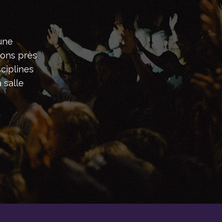
une
tons près
ciplines
 salle