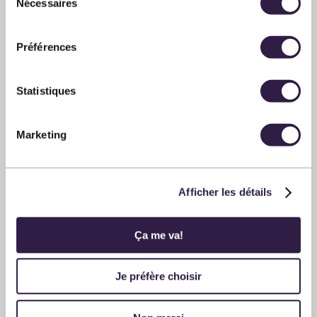
Nécessaires
du
consentement
Préférences
Statistiques
Marketing
54
$
PLUS D'INFOS
Afficher les détails
CHANSON
Adam Karch
Ça me va!
SALLE MÉCHATIGAN
11 septembre 2026
Je préfère choisir
20:00